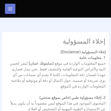
خطي
لى
لمحتوى
إخلاء المسؤولية
إخلاء المسؤولية (Disclaimer)
1. معلومات عامة
جميع المعلومات الواردة في موقع
[سايتوتك عمان]
تُنشر لحسن
النية ولأغراض التوعية العامة والتثقيف فقط. نحن نبذل قصارى
جهدنا لضمان دقة المعلومات، لكننا لا نقدم أي ضمانات من أي
نوع، صريحة أو ضمنية، حول اكتمال أو دقة أو موثوقية أو ملاءمة
المعلومات الواردة في الموقع.
2. إخلاء مسؤولية طبي (خاص بموقع صحتي)
المحتوى الموجود في هذا الموقع ليس مقصوداً به أن يكون بديلاً
عن الاستشارة الطبية المهنية أو التشخيص أو العلاج.